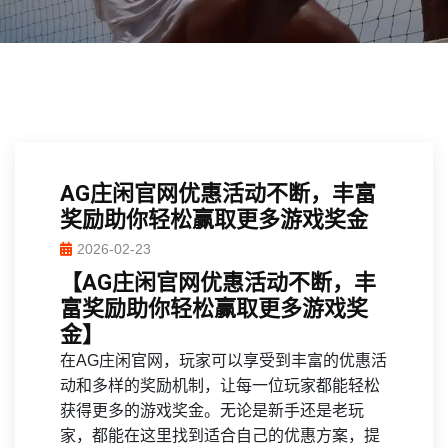
AG庄闲官网优惠活动不断，丰富
奖励助你轻松赢取更多游戏奖金
2026-02-23
【AG庄闲官网优惠活动不断，丰
富奖励助你轻松赢取更多游戏奖
金】
在AG庄闲官网，玩家可以享受到丰富的优惠活
动和多样的奖励机制，让每一位玩家都能轻松
获得更多的游戏奖金。无论是新手还是老玩
家，都能在这里找到适合自己的优惠方案，提