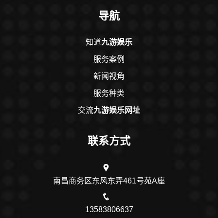
导航
知道
九游娱乐
服务案例
新闻视角
服务种类
交流
九游娱乐网址
联系方式
南昌商务区东风东弄461号苑A座
13583806637