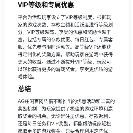
VIP等级和专属优惠
平台为活跃玩家设立了VIP等级制度，根据玩
家的游戏次数、存款金额和活跃度进行等级划
分。VIP等级越高，享受的优惠和奖励也越丰
富，包括专属的存款优惠、每日红包、专属客
服、优先参与限时活动等。高等级VIP还能获
得定制化的奖励方案，帮助玩家在游戏中获得
更大的收益。通过不断提升VIP等级，玩家可
以轻松获得更多的游戏奖金，享受更优质的游
戏体验。
总结
AG庄闲官网凭借不断推出的优惠活动和丰富的
奖励机制，为玩家提供了极佳的游戏环境和赢
取奖金的机会。无论是注册优惠、存款返利，
还是每日任务和VIP奖励，都能帮助玩家轻松
赢取更多的游戏奖金。只要合理利用这些优