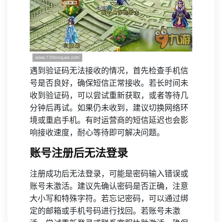
遇到验证码无法接收的情况，首先检查手机信
号是否良好，确保短信正常接收。若长时间未
收到验证码，可以尝试重新获取，或者等待几
分钟后再试。如果仍未收到，建议切换网络环
境或重启手机。有时运营商的短信延迟也会影
响接收速度，耐心等待即可解决问题。
账号注册后无法登录
注册成功后无法登录，可能是密码输入错误或
账号未激活。建议先确认密码是否正确，注意
大小写和特殊字符。若忘记密码，可以通过绑
定的邮箱或手机号码进行找回。若账号未激