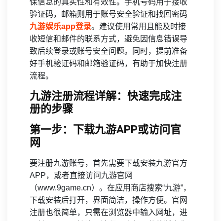
保信息的真实性和有效性。手机号码用于接收
验证码，邮箱则用于账号安全验证和找回密码
九游娱乐app登录
。建议使用常用且能及时接
收短信和邮件的联系方式，避免因信息错误导
致后续登录或账号安全问题。同时，提前准备
好手机验证码和邮箱验证码，有助于加快注册
流程。
九游注册流程详解：快速完成注
册的步骤
第一步：下载九游APP或访问官
网
要注册九游账号，首先需要下载安装九游官方
APP，或者直接访问九游官网
（www.9game.cn）。在应用商店搜索“九游”，
下载安装后打开，界面简洁，操作方便。官网
注册也很简单，只需在浏览器中输入网址，进