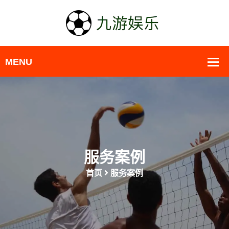
服务案例
首页
服务案例