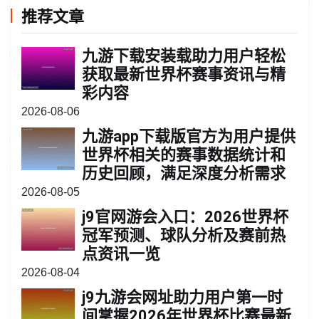
推荐文章
九游下载安装载助力用户轻松
获取最新世界杯赛事资讯与精
彩内容
2026-08-06
九游app下载版官方为用户提供
世界杯相关的赛事数据统计和
历史回顾，满足深度分析需求
2026-08-05
j9官网游会入口：2026世界杯
冠军预测、球队分析及赛前热
点资讯一览
2026-08-04
j9九游会网址助力用户第一时
间掌握2026年世界杯比赛最新