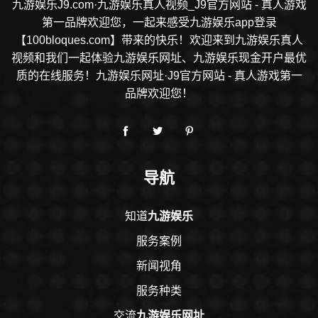
九游娱乐J9.com·九游娱乐真人视频_J9官方网站 - 真人游戏
第一品牌欢迎您，一起来感受九游娱乐app登录
【100bloques.com】带来的快乐！欢迎来到九游娱乐真人
视频和我们一起体验九游娱乐网址、九游娱乐现金开户最优
质的在线服务！九游娱乐网址·J9官方网站 - 真人游戏第一
品牌欢迎您！
导航
知道
九游娱乐
服务案例
新闻视角
服务种类
交流
九游娱乐网址