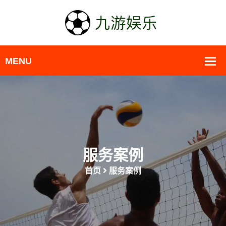
服务案例
首页
服务案例