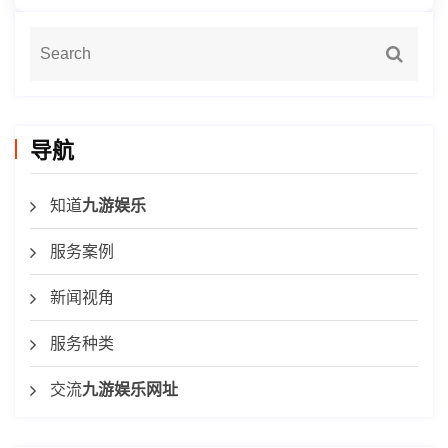
导航
知道
九游娱乐
服务案例
新闻视角
服务种类
交流
九游娱乐网址