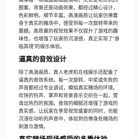
图案、背景还是动画效果，都经过精心设计，
色彩鲜明，细节丰富。高清画质让玩家仿佛置
身于真实的赌场中，感受到每一次旋转带来的
震撼。高质量的视觉效果不仅提升了游戏的趣
味性，也增强了玩家的沉浸感，真正实现了“身
临其境”的娱乐体验。
逼真的音效设计
除了高清画质，真人老虎机在线娱乐还配备了
逼真的音效系统。每一次旋转、中奖或失败的
声音都经过专业调试，模拟真实赌场的环境。
欢快的铃声、掌声和背景音乐交织在一起，营
造出热烈的氛围。音效的细腻还增强了游戏的
真实感，让玩家在享受视觉盛宴的同时，也能
沉浸在动听的声音中，体验到仿佛身处赌场的
刺激与激情。