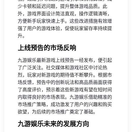
少卡顿和延迟问题，提升整体游戏品质。此
外，游戏界面设计简洁直观，操作逻辑清晰，
方便新手玩家快速上手。这些改进措施有效增
强了用户的游戏体验，促使玩家留存率持续提
升。
上线预告的市场反响
九游娱乐最新游戏上线预告一经发布，便引起
了广泛关注。社交媒体和游戏社区中讨论热
烈，玩家对新游戏的期待值不断攀升。根据市
场反馈，预告中的创新玩法和高品质画面获得
了高度评价，预示着这些新游戏有望在短时间
内取得良好的市场表现。九游娱乐借助精准的
市场推广策略，成功激发了用户的兴趣和购买
欲望，为后续的市场推广奠定了基础。
九游娱乐未来的发展方向