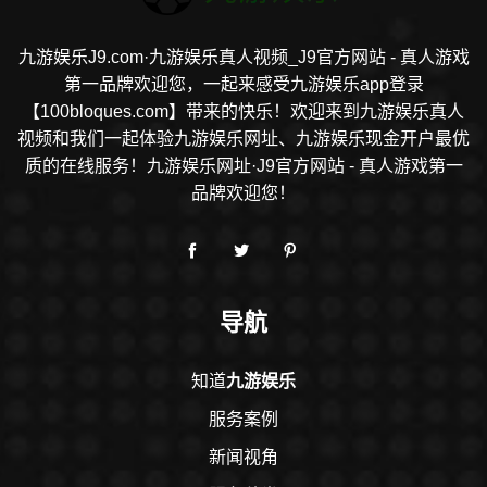
九游娱乐J9.com·九游娱乐真人视频_J9官方网站 - 真人游戏
第一品牌欢迎您，一起来感受九游娱乐app登录
【100bloques.com】带来的快乐！欢迎来到九游娱乐真人
视频和我们一起体验九游娱乐网址、九游娱乐现金开户最优
质的在线服务！九游娱乐网址·J9官方网站 - 真人游戏第一
品牌欢迎您！
导航
知道
九游娱乐
服务案例
新闻视角