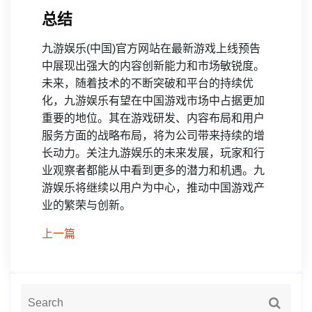
总结
九游娱乐(中国)官方网站在最新游戏上线预告
中展现出强大的内容创新能力和市场敏锐度。
未来，随着技术的不断突破和平台的持续优
化，九游娱乐有望在中国游戏市场中占据更加
重要的地位。其在游戏研发、内容布局和用户
服务方面的战略布局，将为公司带来持续的增
长动力。关注九游娱乐的未来发展，玩家和行
业观察者都能从中看到更多的潜力和机遇。九
游娱乐将继续以用户为中心，推动中国游戏产
业的繁荣与创新。
上一篇