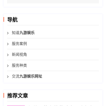
导航
知道
九游娱乐
服务案例
新闻视角
服务种类
交流
九游娱乐网址
推荐文章