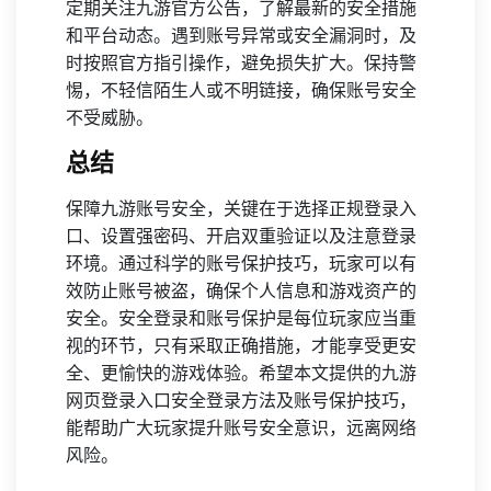
定期关注九游官方公告，了解最新的安全措施
和平台动态。遇到账号异常或安全漏洞时，及
时按照官方指引操作，避免损失扩大。保持警
惕，不轻信陌生人或不明链接，确保账号安全
不受威胁。
总结
保障九游账号安全，关键在于选择正规登录入
口、设置强密码、开启双重验证以及注意登录
环境。通过科学的账号保护技巧，玩家可以有
效防止账号被盗，确保个人信息和游戏资产的
安全。安全登录和账号保护是每位玩家应当重
视的环节，只有采取正确措施，才能享受更安
全、更愉快的游戏体验。希望本文提供的九游
网页登录入口安全登录方法及账号保护技巧，
能帮助广大玩家提升账号安全意识，远离网络
风险。