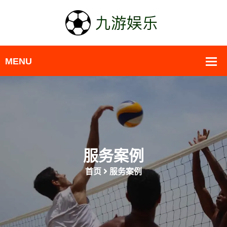
服务案例
首页
服务案例