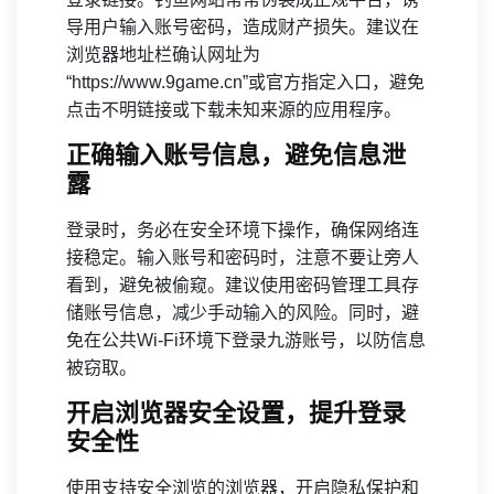
导用户输入账号密码，造成财产损失。建议在
浏览器地址栏确认网址为
“https://www.9game.cn”或官方指定入口，避免
点击不明链接或下载未知来源的应用程序。
正确输入账号信息，避免信息泄
露
登录时，务必在安全环境下操作，确保网络连
接稳定。输入账号和密码时，注意不要让旁人
看到，避免被偷窥。建议使用密码管理工具存
储账号信息，减少手动输入的风险。同时，避
免在公共Wi-Fi环境下登录九游账号，以防信息
被窃取。
开启浏览器安全设置，提升登录
安全性
使用支持安全浏览的浏览器，开启隐私保护和