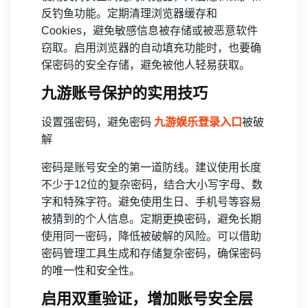
反钓鱼功能。定期清理浏览器缓存和
Cookies，避免敏感信息被存储或被恶意软件
窃取。启用浏览器的自动填充功能时，也要确
保密码的安全存储，避免被他人轻易获取。
九游账号保护的实用技巧
设置强密码，避免密码
九游娱乐登录入口
被破
解
密码是账号安全的第一道防线。建议使用长度
不少于12位的复杂密码，结合大小写字母、数
字和特殊字符。避免使用生日、手机号等容易
被猜到的个人信息。定期更换密码，避免长期
使用同一密码，降低被破解的风险。可以借助
密码管理工具生成和存储复杂密码，确保密码
的唯一性和安全性。
启用双重验证，增加账号安全层