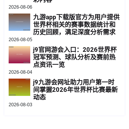
2026-08-06
九游app下载版官方为用户提供
世界杯相关的赛事数据统计和
历史回顾，满足深度分析需求
2026-08-05
j9官网游会入口：2026世界杯
冠军预测、球队分析及赛前热
点资讯一览
2026-08-04
j9九游会网址助力用户第一时
间掌握2026年世界杯比赛最新
动态
2026-08-03