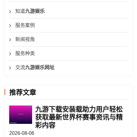
知道
九游娱乐
服务案例
新闻视角
服务种类
交流
九游娱乐网址
推荐文章
九游下载安装载助力用户轻松
获取最新世界杯赛事资讯与精
彩内容
2026-08-06