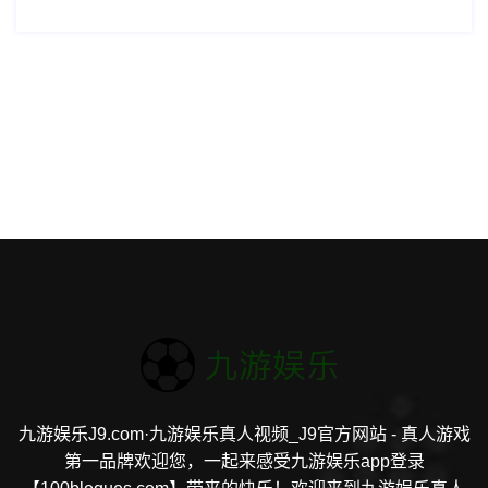
九游娱乐J9.com·九游娱乐真人视频_J9官方网站 - 真人游戏
第一品牌欢迎您，一起来感受九游娱乐app登录