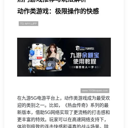
动作类游戏：极限操作的快感
在九游5G电游平台上，动作类游戏成为最受欢
迎的类别之一。比如，《热血传奇》系列的最
新版本，借助5G网络实现了更流畅的打击感和
更丰富的特效。玩家可以在高速网络支持下，
体验到极致的连击快感和逼真的战斗场景。除