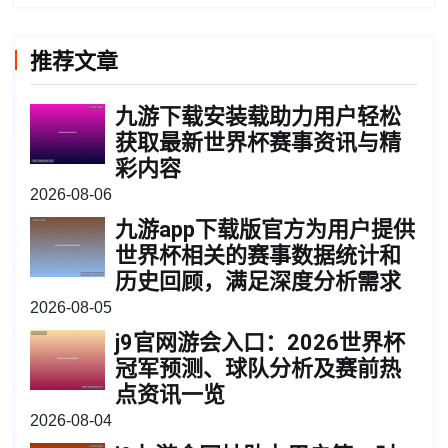
推荐文章
九游下载安装载助力用户轻松
获取最新世界杯赛事资讯与精
彩内容
2026-08-06
九游app下载版官方为用户提供
世界杯相关的赛事数据统计和
历史回顾，满足深度分析需求
2026-08-05
j9官网游会入口：2026世界杯
冠军预测、球队分析及赛前热
点资讯一览
2026-08-04