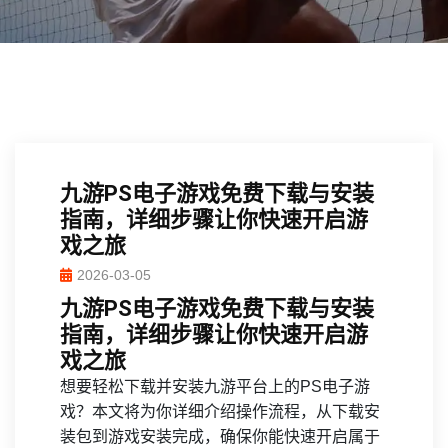
九游PS电子游戏免费下载与安装
指南，详细步骤让你快速开启游
戏之旅
2026-03-05
九游PS电子游戏免费下载与安装
指南，详细步骤让你快速开启游
戏之旅
想要轻松下载并安装九游平台上的PS电子游
戏？本文将为你详细介绍操作流程，从下载安
装包到游戏安装完成，确保你能快速开启属于