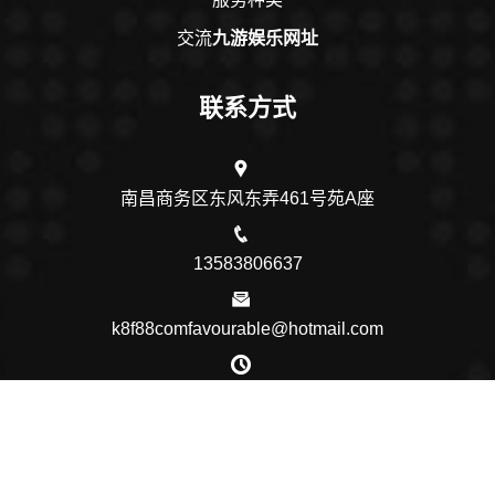
交流
九游娱乐网址
联系方式
南昌商务区东风东弄461号苑A座
13583806637
k8f88comfavourable@hotmail.com
营业时间：9:00-6:00