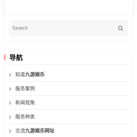
导航
知道
九游娱乐
服务案例
新闻视角
服务种类
交流
九游娱乐网址