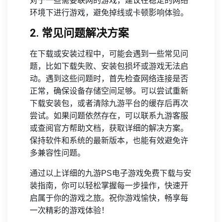
对于一些需要联网的游戏，建议在稳定的网络
环境下进行游戏，避免掉线或卡顿影响体验。
2. 常见问题解决方案
在下载或安装过程中，可能会遇到一些常见问
题，比如下载失败、安装包损坏或游戏无法启
动。遇到这些问题时，首先检查网络连接是否
正常，确保设备存储空间足够。可以尝试重新
下载安装包，或者清除九游平台的缓存后再次
尝试。如果问题依然存在，可以联系九游客服
或查阅官方帮助文档，获取详细的解决方案。
保持软件和系统的最新版本，也能有效避免许
多兼容性问题。
通过以上详细的九游PS电子游戏免费下载与安
装指南，你可以轻松掌握每一步操作，快速开
启属于你的游戏之旅。祝你游戏愉快，畅享每
一次精彩的游戏体验！