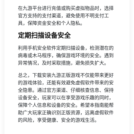
在九游平台进行充值或购买虚拟物品时，选择
官方支持的支付渠道，避免使用不明支付工
具，保障资金安全和个人隐私。
定期扫描设备安全
利用手机安全软件定期扫描设备，检测潜在的
病毒或木马程序，确保游戏环境的安全。遇到
异常情况，及时采取措施，避免损失扩大。
总之，下载安装九游正版游戏不仅能带来更好
的游戏体验，还能有效避免虚假软件带来的安
全隐患。通过官方渠道、仔细核查信息、保持
设备安全，玩家可以在享受游戏乐趣的同时，
保障个人信息和设备的安全。希望本指南能帮
助广大玩家正确识别正版资源，远离虚假软件
的风险，享受健康、安全的游戏生活。