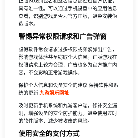
正版游戏的包名和签名信息都经过官方认证，
具有唯一性。可以通过手机设置中的应用信息
查看，识别游戏是否为官方正版，避免安装伪
造版本。
警惕异常权限请求和广告弹窗
虚假软件常会请求过多权限或频繁弹出广告，
影响游戏体验甚至窃取个人信息。正版游戏在
权限请求上较为合理，广告也多为官方推广内
容，不会影响正常游戏操作。
保护个人信息和设备安全的建议 保持软件和系
统的更新
九游娱乐网址
及时更新手机系统和九游客户端，修补安全漏
洞，增强设备的安全防护能力。避免使用过时
的软件版本，减少被攻击的风险。
使用安全的支付方式