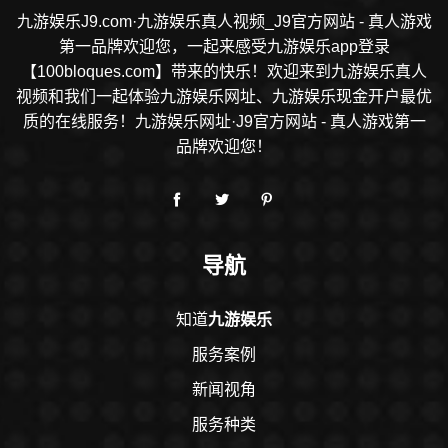
九游娱乐J9.com·九游娱乐真人视频_J9官方网站 - 真人游戏
第一品牌欢迎您，一起来感受九游娱乐app登录
【100bloques.com】带来的快乐！欢迎来到九游娱乐真人
视频和我们一起体验九游娱乐网址、九游娱乐现金开户最优
质的在线服务！九游娱乐网址·J9官方网站 - 真人游戏第一
品牌欢迎您！
导航
知道
九游娱乐
服务案例
新闻视角
服务种类