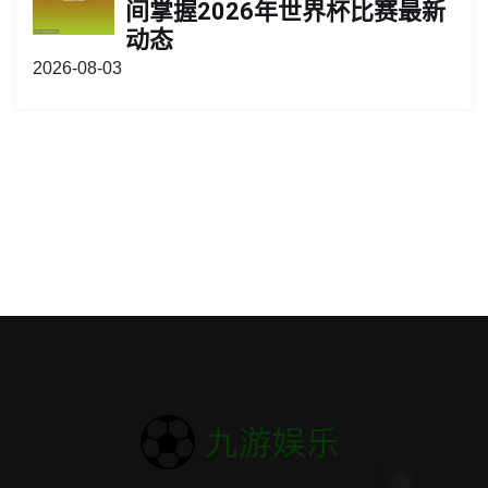
间掌握2026年世界杯比赛最新
动态
2026-08-03