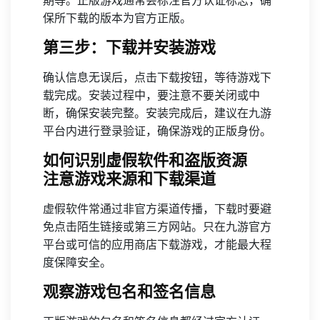
期等。正版游戏通常会标注官方认证标志，确
保所下载的版本为官方正版。
第三步：下载并安装游戏
确认信息无误后，点击下载按钮，等待游戏下
载完成。安装过程中，要注意不要关闭或中
断，确保安装完整。安装完成后，建议在九游
平台内进行登录验证，确保游戏的正版身份。
如何识别虚假软件和盗版资源
注意游戏来源和下载渠道
虚假软件常通过非官方渠道传播，下载时要避
免点击陌生链接或第三方网站。只在九游官方
平台或可信的应用商店下载游戏，才能最大程
度保障安全。
观察游戏包名和签名信息