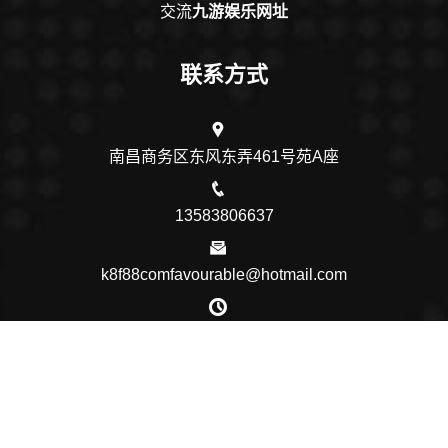
交流
九游娱乐网址
联系方式
南昌商务区东风东弄461号苑A座
13583806637
k8f88comfavourable@hotmail.com
营业时间：9:00-6:00