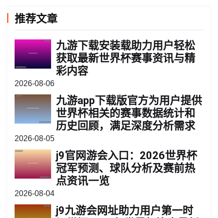
推荐文章
九游下载安装载助力用户轻松
获取最新世界杯赛事资讯与精
彩内容
2026-08-06
九游app下载版官方为用户提供
世界杯相关的赛事数据统计和
历史回顾，满足深度分析需求
2026-08-05
j9官网游会入口：2026世界杯
冠军预测、球队分析及赛前热
点资讯一览
2026-08-04
j9九游会网址助力用户第一时