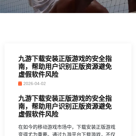
九游下载安装正版游戏的安全指
南，帮助用户识别正版资源避免
虚假软件风险
2026-04-02
九游下载安装正版游戏的安全指
南，帮助用户识别正版资源避免
虚假软件风险
在如今的移动游戏市场中，下载安装正版游戏
变得尤为重要。通过九游平台下载游戏，不仅