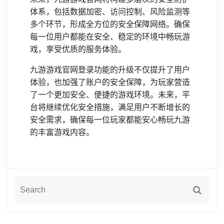
体系，包括数据加密、访问控制、风险监测等
多个环节，形成全方位的安全保障网络。确保
每一位用户都能在安全、稳定的环境中畅玩游
戏，享受优质的服务体验。
九游游戏官网登录功能的升级不仅提升了用户
体验，也加强了账户的安全保障，为玩家营造
了一个更加安全、便捷的游戏环境。未来，平
台将继续优化安全措施，满足用户不断增长的
安全需求，确保每一位玩家都能安心畅玩九游
的丰富游戏内容。