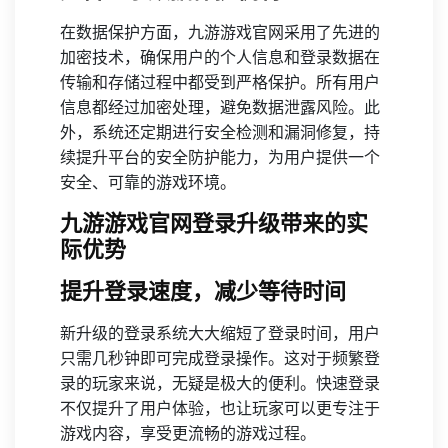
在数据保护方面，九游游戏官网采用了先进的
加密技术，确保用户的个人信息和登录数据在
传输和存储过程中都受到严格保护。所有用户
信息都经过加密处理，避免数据泄露风险。此
外，系统还定期进行安全检测和漏洞修复，持
续提升平台的安全防护能力，为用户提供一个
安全、可靠的游戏环境。
九游游戏官网登录升级带来的实
际优势
提升登录速度，减少等待时间
新升级的登录系统大大缩短了登录时间，用户
只需几秒钟即可完成登录操作。这对于频繁登
录的玩家来说，无疑是极大的便利。快速登录
不仅提升了用户体验，也让玩家可以更专注于
游戏内容，享受更流畅的游戏过程。