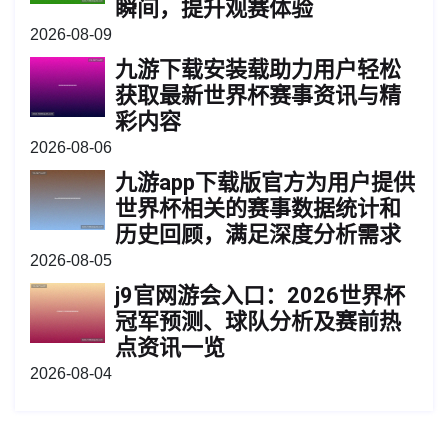
瞬间，提升观赛体验
2026-08-09
九游下载安装载助力用户轻松
获取最新世界杯赛事资讯与精
彩内容
2026-08-06
九游app下载版官方为用户提供
世界杯相关的赛事数据统计和
历史回顾，满足深度分析需求
2026-08-05
j9官网游会入口：2026世界杯
冠军预测、球队分析及赛前热
点资讯一览
2026-08-04