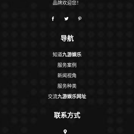
品牌欢迎您！
导航
知道
九游娱乐
服务案例
新闻视角
服务种类
交流
九游娱乐网址
联系方式